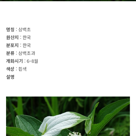
명칭
: 삼백초
원산지
: 한국
분포지
: 한국
분류
: 삼백초과
개화시기
: 6~8월
색상
: 흰색
설명