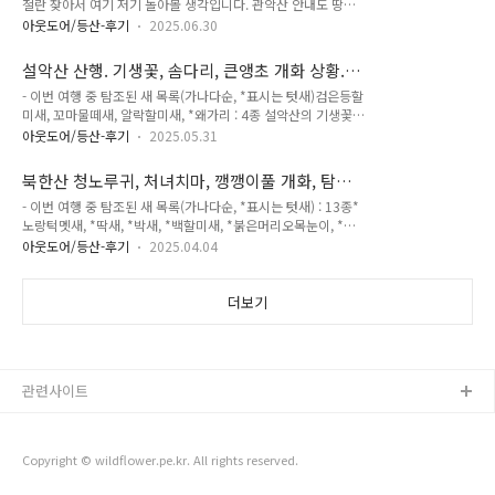
29)
철란 찾아서 여기 저기 돌아볼 생각입니다. 관악산 안내도 땅비
상태입니다. 큰오색딱따구리 참나리 노랑할미새 - 수컷 노랑할
싸리 산딸기 - 열매 바위채송화 바위취 좀작살나무 미역줄나무
미새 - 수컷 노랑할미새 - 둥지의 새끼에게 먹이를 주고 분변을
아웃도어/등산-후기
2025.06.30
큰까치수영 조록싸리 까마귀 연주암 털중나리 털중나리 돌양지
처리하는 모습입니다. 노랑할미새 - 새끼 두마리 이상으로 보입
꽃 염주괴불주머니 나나벌이난초 나나벌이난초 나나벌이난초 -
니다. 사철나무 날씨가 흐리고 습하고 더워서 오랫동안 다니지는
설악산 산행. 기생꽃, 솜다리, 큰앵초 개화 상황.
꽃을 자세히 들여다 봅니다. 나나벌이난초 병아리난초 병아리난
못하고 목적만 달성하고,시원한 에어..
소양강 탐조 - 검은등할미새, 꼬마물떼새, 알락할
- 이번 여행 중 탐조된 새 목록(가나다순, *표시는 텃새)검은등할
초 병아리난초 한국사철란(로제트사철란) 한국사철란(로제트사
미새 (2025-05-30)
미새, 꼬마물떼새, 알락할미새, *왜가리 : 4종 설악산의 기생꽃의
철란) 한국사철란(로제트사철란) 한국사철란(로제트사철란) 관
개화 상황을 보기 위해 동서울에서 버스를 타고 장수대로 향합니
악산에서 볼 수 있는 3종 난초인 나나벌이난초, 병아리난초, 한
아웃도어/등산-후기
2025.05.31
다.7시간 이내로 12Km. 1408봉까지 산행을 해야 합니다. 중간
국사철란도 만나고, 그 외에 이쁜 야생화들도 만났네요.
중간 산에서 새를 관찰할 시간이 있을까요? 장수대분소 버스 정
북한산 청노루귀, 처녀치마, 깽깽이풀 개화, 탐조
류장 시간표입니다. 인제시내버스 운행시간표 하늘내린 마을버
- 황조롱이 호버링 영상, 윤석열 파면 (2025-04-
- 이번 여행 중 탐조된 새 목록(가나다순, *표시는 텃새) : 13종*
스 시간표. 카카오버스를 참고하여 위에 시간표는 원통-01, 아래
04)
노랑턱멧새, *딱새, *박새, *백할미새, *붉은머리오목눈이, *쇠
시간표는 원통-02로 운행됩니다. 현시간 9시가 안되었고, 원통
박새, 쇠오리, *원앙, *직박구리, *청딱따구리, *큰오색딱따구리,
으로 가는 원통-02 버스가 15시 55분 장수대분소를 정차하는
아웃도어/등산-후기
2025.04.04
*황조롱이, *흰뺨검둥오리 북한산에 야생화 개화 상황을 확인하
것으로 나오지만, 빨리 지나갈 수도 있으니 15시 45분까지 하산
러 갑니다.오늘은 윤석열 파면에 대한 헌재 선고가 있는 날이기
을 완료하기로 다짐합니다. 산행 시작! 대승폭포 - 물줄기가 약하
도 합니다. 오전 11시 집중해서 확인하기로 합니다. 박새 딱새 -
더보기
게 떨..
수컷 큰오색딱따구리 - 수컷 청딱따구리 - 암컷 순딩이 강아지도
만납니다. 중요 부위는 알아서 가려 줍니다. 붉은머리오목눈이
(뱁새) 노랑턱멧새 - 암컷 갯버들 갯버들 미선나무 미선나무 산
괴불주머니 진달래 생강나무 큰오색딱따구리 - 암컷 꽃다지 꽃
관련사이트
다지 얌전한 흰둥이 - 암컷 11시가 임박하여 양지바른 곳에 머무
르면서..
Copyright © wildflower.pe.kr. All rights reserved.