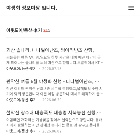
야생화 정보마당 입니다.
아웃도어/등산-후기
215
괴산 솔나리, 나나벌이난초, 병아리난초 산행, 연
풍 시내버스 시간표 (2026-07-12)
찌는듯한 여름 무더위.일요일 하루 시간을 내어 매년 이맘때 곱
게 피어나는 솔나리를 보러 괴산으로 향합니다.부발역에서 KTX-
이음에 접이식 자전거(가로*세로*폭 150cm 이하만 휴대 가능,
아웃도어/등산-후기
2026.07.13
접이식은 별도의 보관 케이스 없어도 됨)를 이쁘게 접어서 보관
할 짐칸 가까운 자리에 표를 구해두고 기다린 뒤, 승차를 합니다.
관악산 여름 6월 야생화 산행 - 나나벌이난초, 병
55분 후 연풍역에 도착합니다. 연풍역 밖에 붙어 있는 KTX 연풍
아리난초, 한국사철란(로제트사철란) 개화 상황
작년 이맘때 관악산 난초 3종 세트를 경험하고,올해도 비슷한 시
역 농어촌버스 시간표입니다. 주로 괴산~연풍~수안보, 수안보~
(2026-06-30)
기에 맞춰 방문합니다.이른 아침 방문하니 대체로 쾌적하게 둘러
연풍~괴산 버스입니다. 연풍역에 붉은색 시간표를 참고하면 됩
봤네요.그런데 올해는 개화 상황은 그리 좋지 않아요. 바위취 능
니다. KTX가 도착 후 시내버스가 도착하게끔 되어 있지만, KTX
아웃도어/등산-후기
2026.06.30
소화 병아리난초 - 그럭 저럭 봐줄만 하네요. 한국사철란(로제트
가 연착 도착시 과연 시내버스가 기다려 주는 지는 모르겠습니
사절란) - 보시다시피 비가 많이 안와서 그런지 꽃 상태가 말라
다. 연풍역 아래 삼거리의 정류장의 시간표입니다. 연풍역에 부
설악산 장수대 대승폭포 대승령 서북능선 산행.
있습니다. 한국사철란(로제트사절란) - 그나마 윗쪽에 있는 꽃은
착된 시간표와 약간 다릅..
기생꽃 개화 (2026-06-05)
이맘때면 개화하는 기생꽃을 찾아서 설악산으로 향합니다. 유배
마르지 않았는 데, 여름 장마 후에도 남아 있을 지 모르겠네요.
지에서 출발하는 시간 관계상 솜다리는 못볼 것 같구요.동서울에
한국사철란(로제트사절란) 병아리난초 병아리난초 병아리난초
서 첫차 못타고 7시 30분 버스를 이용합니다.동서울에서 출발하
병아리난초 바위채송화 꽃며느리밥풀 꽃며느리밥풀 큰까치수영
아웃도어/등산-후기
2026.06.07
여 원통에서 10분 정차 시간을 포함 2시간 10분 후 장수대에 하
서울둘레길도 걸어 봅니다. 돌양지꽃 돌양지꽃 나나벌이난초 -