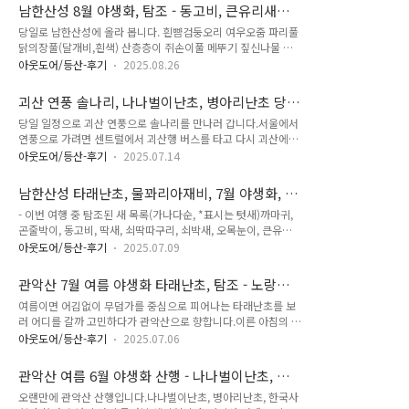
차합니다.곧바로 산행 시작! 부지런히 올라서 대승폭포를 바라
나나벌이난초도 상태가 별로네요. 나나벌이난초 - 일부 괜찮은
남한산성 8월 야생화, 탐조 - 동고비, 큰유리새
봅니다. 대승폭포. 언제나 그렇 듯 수량은 많지 않습니다. 오늘
것도 있지만요. 나나벌이난초 집에..
(2025-08-22)
당일로 남한산성에 올라 봅니다. 흰뺨검둥오리 여우오줌 파리풀
근데 바람이 심상치 않네요... 가리봉, 주걱봉, 삼형제봉 금마타
닭의장풀(달개비,흰색) 산층층이 쥐손이풀 메뚜기 짚신나물 맥
리 참조팝나무 오늘의 양식. 땅콩소보루 10개 그리고 물 1.5L.
문동 염주괴불주머니 돌콩 쥐손이풀 큰뱀무 딱지꽃 딱지꽃 짚신
절반정도만 섭취 후 바로 산행을 이어갑니다. 은대난초. 은대난
아웃도어/등산-후기
2025.08.26
나물 박주가리 누리장나무 참꿩의다리 큰도둑놈의갈고리 등골
초가 개화했네요. 개화중인 것도 있고, 지고 있는 것도 있고. 산
나물 동고비 - 크롭 사진입니다. 동고비 - 크롭 사진입니다. 큰유
꿩의다리 쥐오줌풀 인가목(산해당화) - 향은 없습니다. 해당화는
괴산 연풍 솔나리, 나나벌이난초, 병아리난초 당
리새 - 유조(어린새). 크롭 사진입니다. 상사화 날씨가 더운듯 안
바닷가에서 피며 향..
일 산행 - 판교 부발 연풍 KTX-이음 시간표, 연풍
당일 일정으로 괴산 연풍으로 솔나리를 만나러 갑니다.서울에서
더운듯 습도는 높아 후덥지근날 날씨. 시원한 바람이 위안이 되
농어촌버스 시간표 (2025-07-13)
연풍으로 가려면 센트럴에서 괴산행 버스를 타고 다시 괴산에서
는 시간이었습니다.
연풍으로 가는 농어촌버스를 이용해서 불편했는 데,잘 알아보니,
아웃도어/등산-후기
2025.07.14
KTX로 판교~연풍~문경으로 운행하는 열차를 이용한 뒤 연풍까
지 걸어서 1시간 거리지만, 농어촌버스가 열차 하차 시간에 맞춰
남한산성 타래난초, 물꽈리아재비, 7월 야생화, 큰
운행되기에 5분이면 연풍역에서 연풍정류소까지 편리하게 이용
유리새, 탐조 (2025-07-08)
- 이번 여행 중 탐조된 새 목록(가나다순, *표시는 텃새)까마귀,
할 수 있습니다. 2025년 괴산군 연풍역 열차 시간표 안내 판교
곤줄박이, 동고비, 딱새, 쇠딱따구리, 쇠박새, 오목눈이, 큰유리
에서 연풍 KTX-이음 시간표 및 운임 연풍에서 판교 KTX-이음 시
새 : 8종 폭염이 예상되는 첫날 일찌감치 다녀올 생각으로 남한
간표 및 운임 부발에서 연풍 KTX-이음 시간표 및 운임 연풍에서
아웃도어/등산-후기
2025.07.09
산성을 오릅니다. 마천역에서 시작하여 깔딱 오름을 지나 남한산
부발 KTX-이음 시간표 및 운임 좀 더 저렴하게 다녀오려면 판교
성 성곽을 맞이 합니다. 큰꿩의비름 개갓냉이 이른 시간이기도
보다 경강선 부발에서 출도착을 하게되면 왕복 23000원으로 연
관악산 7월 여름 야생화 타래난초, 탐조 - 노랑할
하고 폭염 때문인 지 걷는 분들은 많이 안보입니다. 짚신나물에
풍에 다녀올 수 있..
미새 (2025-07-06)
여름이면 어김없이 무덤가를 중심으로 피어나는 타래난초를 보
서 득템중인 호리꽃등 큰뱀무 - 성곽길을 걷다 보니 꽤 자주 만날
러 어디를 갈까 고민하다가 관악산으로 향합니다.이른 아침의 상
수 있네요. 까마귀 - 크롭 사진입니다. 파리풀 - 파리풀이 피기 시
쾌한 공기를 마시며 그 곳으로 향합니다. 금불초 타래난초가 피
작합니다. 층층이꽃 딱새 - 암컷 유조(어린새). 크롭 사진입니다.
아웃도어/등산-후기
2025.07.06
어 있습니다. 바람이 살랑 살랑하여 흔들리지 않게 잘 조준해서
딱새 - 암컷 유조(어린새). 크롭 사진입니다. 동고비 - 크롭 사진
담아 봅니다. 타래난초 타래난초 타래난초 - 매크로 타래난초 -
입니다. 눈싸움 시작! 동고비 - 크롭 사진입니다. 대표적인 자..
관악산 여름 6월 야생화 산행 - 나나벌이난초, 병
매크로 타래난초 - 매크로 타래난초 타래난초 타래난초 타래난
아리난초, 한국사철란(로제트사철란) (2026-06-
오랜만에 관악산 산행입니다.나나벌이난초, 병아리난초, 한국사
초 타래난초 홑왕원추리 까마귀 등골나물 - 꽃은 아직 덜 개화된