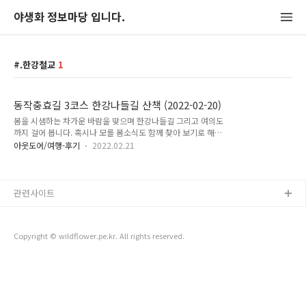
야생화 정보마당 입니다.
.한강철교
1
동작충효길 3코스 한강나들길 산책 (2022-02-20)
봄을 시샘하는 차가운 바람을 맞으며 한강나들길 그리고 여의도
까지 걸어 봅니다. 혹시나 모를 봄소식도 함께 찾아 보기로 해요.
버스를 타고 와서 한강으로 넘어 가기 위해 동작역을 지납니다.
아웃도어/여행-후기
2022.02.21
동작역을 넘어서 한강공원에 진입하는 길에 여의도공원까지
4.6km라고 친절하게 쓰여 있네요. 동작대교. 강 건너에는 남산
이 보입니다. 반포대교 방면. 동작대교 다리 - 튼튼합니다. 진행
방향인 한강대교(중앙에 노들섬) 좌측에는 한화빌딩과 여의도가
관련사이트
눈에 띕니다. 청둥오리 - 수컷 청둥오리 - 암컷 청둥오리 암컷(좌)
과 수컷(우) 미국검둥오리 - 요즘 많이 보이네요. 흰죽지 한강대
교(중앙에 노들섬) 동작대교 - 뒤로 반포대교 세빛섬 - 물 위의 하
Copyright © wildflower.pe.kr. All rights reserved.
울의 움직이는 성 느낌? 노들섬 우측 뒷편으로 밤섬을 품고 있는
서강대교의 주황..