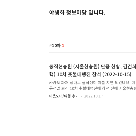
야생화 정보마당 입니다.
10차
1
동작현충원 (서울현충원) 단풍 현황, 김건희
핵) 10차 촛불대행진 참석 (2022-10-15)
카카오 화재 장애로 글작성이 이틀 지연 되었네요. 지
윤석열 퇴진 10차 촛불대행진에 참석 전에 서울현충원
충지 연꽃은 없고, 수련이 몇송이 보입니다. 수련 2주
아웃도어/여행-후기
2022.10.17
같습니다. 현충지 - 지금도 충분히 멋지네요 수련 수
풍이 살짝 붉게 물들었습니다. 화살나무 - 단풍색이 
꽃필때도 이쁘던데 단풍지니 만만치 않네요. 수양벚나
쇠별꽃 서울현충원 모습 가막사리 솔내길 여름 수해로
성 비가 많이 와서 인명 피해 뉴스도 접했는 데, 서
솔내길 일부 통제 구간이 있습니다. 호국지장사 느티나
..