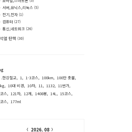
모바일,스마트폰
(5)
서버,유닉스,리눅스
(5)
전기,전자
(1)
컴퓨터
(27)
통신,네트워크
(26)
석열 탄핵
(30)
ag
.한강철교,
1,
1-3코스,
100km,
100만 촛불,
kg,
10대 비경,
10차,
11,
1132,
11번가,
1코스,
121차,
12개,
1408봉,
14L,
15코스,
6코스,
177ml,
alendar
2026. 08