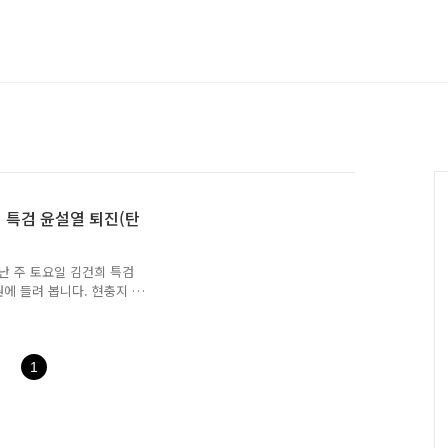
 특검 윤설열 퇴진(탄
난 주 토요일 김건희 특검
에 들려 봅니다. 현충지 현
 지나면 단풍이 절정일 것
련 수련 수련 단풍나무의 단
독특하죠 수양벚나무 - 봄에
무 산국 사위질빵 - 열매
1
 쓸린 현장. 동작동에 국지
울현충원도 피해를 입었네요.
무(좌) - 보호수로 수령이