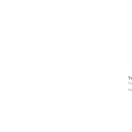
방
T
To
문
자
Ye
수