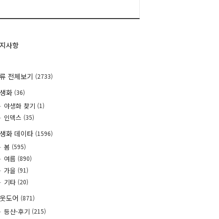
지사항
류 전체보기
(2733)
야생화
(36)
야생화 찾기
(1)
인덱스
(35)
생화 데이타
(1596)
봄
(595)
여름
(890)
가을
(91)
기타
(20)
웃도어
(871)
등산-후기
(215)