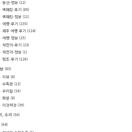
등산-정보
(12)
백패킹-후기
(89)
백패킹-정보
(21)
여행-후기
(235)
제주 여행 후기
(124)
여행-정보
(25)
자전거-후기
(23)
자전거-정보
(1)
탐조-후기
(126)
정보
(85)
리뷰
(8)
수족관
(12)
우리말
(16)
화분
(8)
이것저것
(39)
IY, 수리
(50)
T
(64)