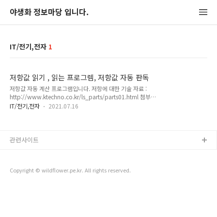
야생화 정보마당 입니다.
IT/전기,전자
1
저항값 읽기 , 읽는 프로그렘, 저항값 자동 판독
저항값 자동 계산 프로그램입니다. 저항에 대한 기술 자료 :
http://www.ktechno.co.kr/ls_parts/parts01.html 첨부파
일 받아서 실행하시면 되구요. 각 항목(색상,저항컬러색개수) 입
IT/전기,전자
2021.07.16
력하시면 수치가 나옵니다. >저항이 4색일때 화면 >저항이 5색
일때 화면 >저항이 6색일때 화면 프로그램 출처 : 알통월드
관련사이트
Copyright © wildflower.pe.kr. All rights reserved.