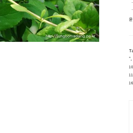
윤
T
",
10
1
1
C