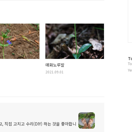
방
T
To
문
매화노루발
자
Ye
2021.09.01
수
, 직접 고치고 수리(DIY) 하는 것을 좋아합니