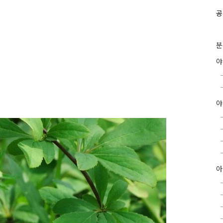
공
분
야
아