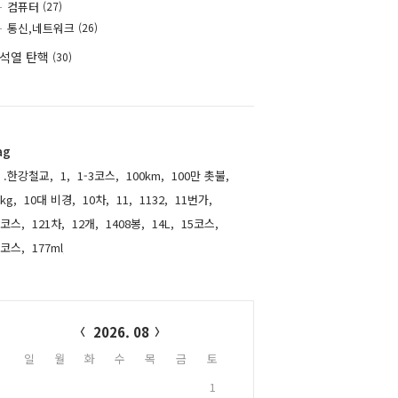
컴퓨터
(27)
통신,네트워크
(26)
석열 탄핵
(30)
ag
.한강철교,
1,
1-3코스,
100km,
100만 촛불,
kg,
10대 비경,
10차,
11,
1132,
11번가,
1코스,
121차,
12개,
1408봉,
14L,
15코스,
6코스,
177ml,
alendar
2026. 08
일
월
화
수
목
금
토
1