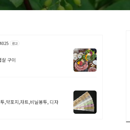
64025
광고
겹살 구이
투,약포지,챠트,비닐봉투, 디자