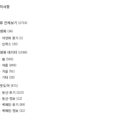
지사항
류 전체보기
(2733)
야생화
(36)
야생화 찾기
(1)
인덱스
(35)
생화 데이타
(1596)
봄
(595)
여름
(890)
가을
(91)
기타
(20)
웃도어
(871)
등산-후기
(215)
등산-정보
(12)
백패킹-후기
(89)
백패킹-정보
(21)