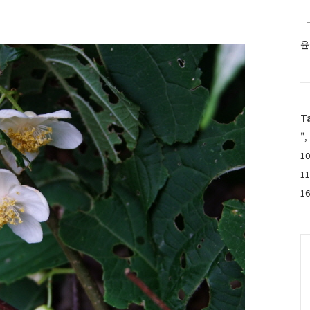
윤
T
",
10
1
1
C