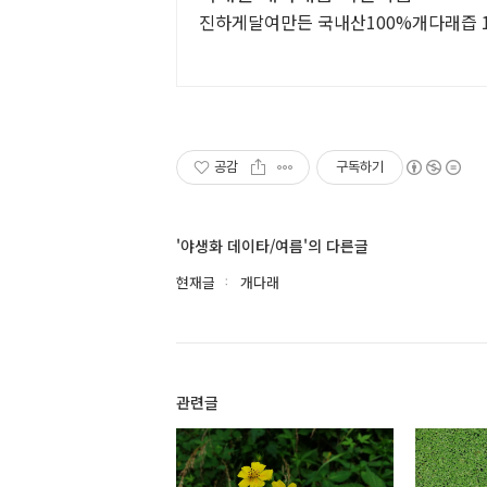
진하게달여만든 국내산100%개다래즙 11
공감
구독하기
'야생화 데이타/여름'의 다른글
현재글
개다래
관련글