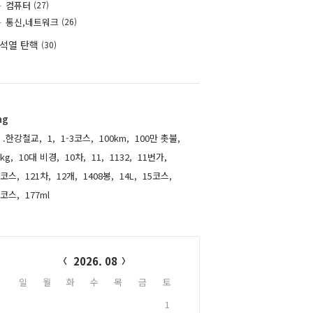
컴퓨터
(27)
통신,네트워크
(26)
석열 탄핵
(30)
ag
.한강철교,
1,
1-3코스,
100km,
100만 촛불,
kg,
10대 비경,
10차,
11,
1132,
11번가,
1코스,
121차,
12개,
1408봉,
14L,
15코스,
6코스,
177ml,
alendar
2026. 08
일
월
화
수
목
금
토
1