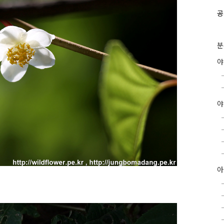
공
분
야
아