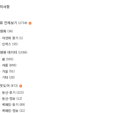
지사항
류 전체보기
(2734)
야생화
(36)
야생화 찾기
(1)
인덱스
(35)
생화 데이타
(1596)
봄
(595)
여름
(890)
가을
(91)
기타
(20)
웃도어
(872)
등산-후기
(215)
등산-정보
(12)
백패킹-후기
(89)
백패킹-정보
(21)