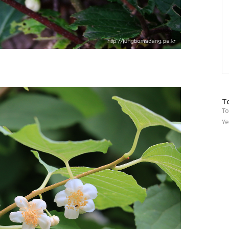
방
T
To
문
자
Ye
수