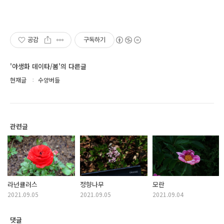
공감
구독하기
'야생화 데이타/봄'의 다른글
현재글
수양버들
관련글
라넌큘러스
정향나무
모란
2021.09.05
2021.09.05
2021.09.04
댓글