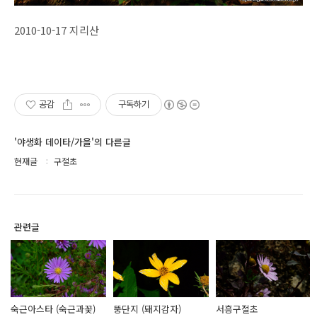
2010-10-17 지리산
공감
구독하기
'야생화 데이타/가을'의 다른글
현재글
구절초
관련글
숙근아스타 (숙근과꽃)
뚱단지 (돼지감자)
서흥구절초