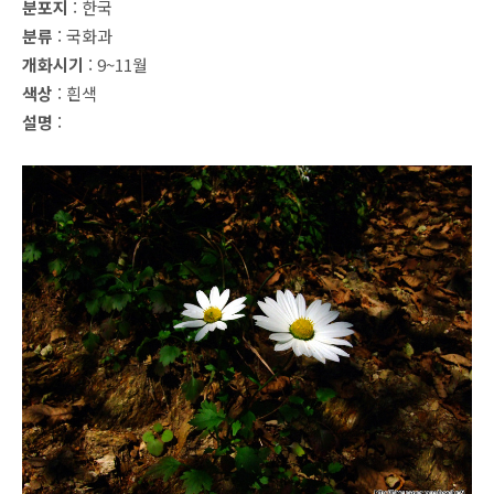
분포지
: 한국
분류
: 국화과
개화시기
: 9~11월
색상
: 흰색
설명
: