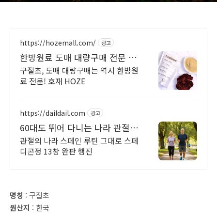
https://hozemall.com/
광고
한방원료 도매 대량구매 전문 대
량으로만 구매 가능
구절초, 도매 대량구매는 역시 한방원
료 전문! 호재 HOZE
https://daildail.com
광고
60대도 뛰어 다니는 나라 관절
의 나라 스페인 루틴
관절의 나라 스페인 루틴 그대로 스페
디콘정 13창 완판 행진
명칭
: 구절초
원산지
: 한국