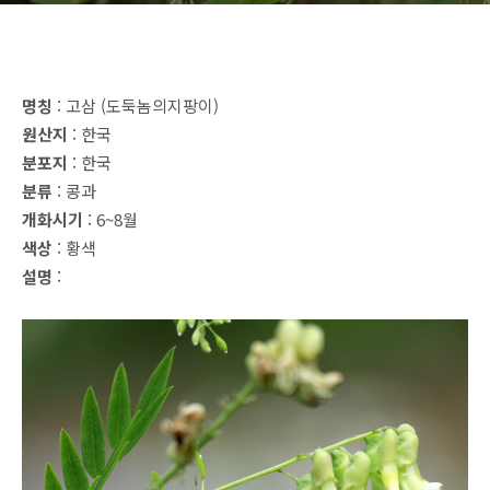
명칭
: 고삼 (도둑놈의지팡이)
원산지
: 한국
분포지
: 한국
분류
: 콩과
개화시기
: 6~8월
색상
: 황색
설명
: