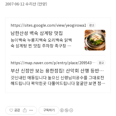
2007-06-12 수리산 (안양)
https://sites.google.com/view/yeogirowa1
광고
남한산성 백숙 삼계탕 맛집
능이백숙 누룽지백숙 오리백숙 닭백
숙 삼계탕 찐 맛집 주차장 족구장 단
체석 완비
https://map.naver.com/p/entry/place/20954329
광고
92
부산 신점만 보는 용한점집! 산악회 산행 등반
정상등정
갓신내린 애동입니다 높으신 신령님의공수를 그대로전
해드립니다 꽉막힌곳 다풀어드립니다 얼굴만 보면 점사
가 나옵니다 향만 켜주세요 신의 말씀을 그대로 전해 드
리겠습니다
공감
구독하기