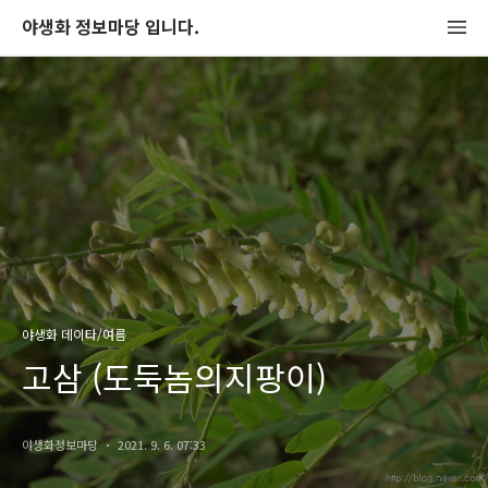
야생화 정보마당 입니다.
야생화 데이타/여름
고삼 (도둑놈의지팡이)
야생화정보마당
2021. 9. 6. 07:33