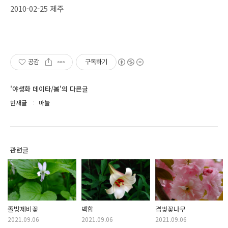
2010-02-25 제주
공감
구독하기
'야생화 데이타/봄'의 다른글
현재글
마늘
관련글
졸방제비꽃
백합
겹벚꽃나무
2021.09.06
2021.09.06
2021.09.06