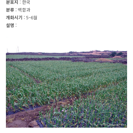
분포지
: 한국
분류
: 백합과
개화시기
: 5~6월
설명
: