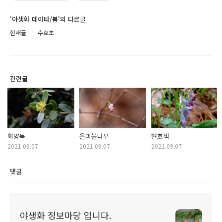
'야생화 데이타/봄'의 다른글
현재글
수호초
관련글
회양목
올괴불나무
현호색
2021.09.07
2021.09.07
2021.09.07
댓글
야생화 정보마당 입니다.