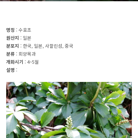
명칭
: 수호초
원산지
: 일본
분포지
: 한국, 일본, 사할린섬, 중국
분류
: 회양목과
개화시기
: 4~5월
설명
: