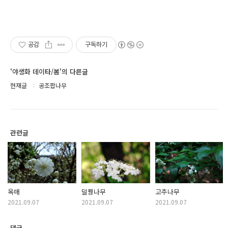
공감
구독하기
'야생화 데이타/봄'의 다른글
현재글
공조팝나무
관련글
옥매
덜꿩나무
고추나무
2021.09.07
2021.09.07
2021.09.07
댓글