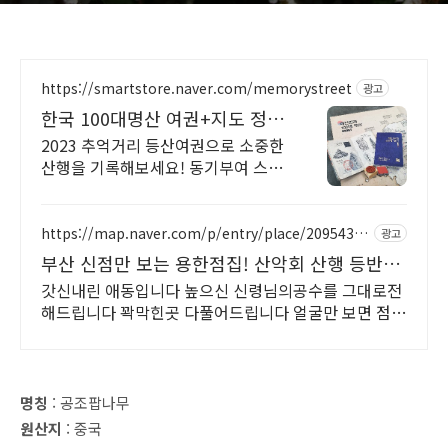
https://smartstore.naver.com/memorystreet
광고
한국 100대명산 여권+지도 정상
석 등산여권 스탬프
2023 추억거리 등산여권으로 소중한
산행을 기록해보세요! 동기부여 스탬
프 인증 등산에 진심이라면 하나씩은
꼭 가지고 싶은 등산필수템! 등산러에
게 선물을 해보세요
https://map.naver.com/p/entry/place/20954329
광고
92
부산 신점만 보는 용한점집! 산악회 산행 등반
정상등정
갓신내린 애동입니다 높으신 신령님의공수를 그대로전
해드립니다 꽉막힌곳 다풀어드립니다 얼굴만 보면 점사
가 나옵니다 향만 켜주세요 신의 말씀을 그대로 전해 드
리겠습니다
명칭
: 공조팝나무
원산지
: 중국