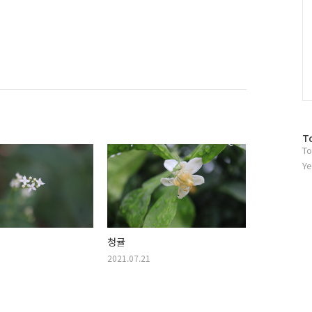
방
T
To
문
자
Ye
수
청귤
2021.07.21