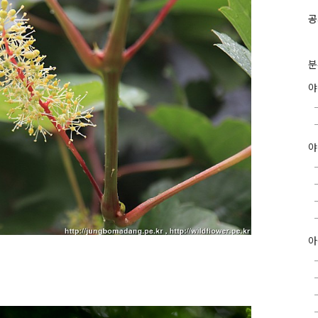
공
분
야
아