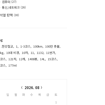
컴퓨터
(27)
통신,네트워크
(26)
석열 탄핵
(30)
ag
.한강철교,
1,
1-3코스,
100km,
100만 촛불,
kg,
10대 비경,
10차,
11,
1132,
11번가,
1코스,
121차,
12개,
1408봉,
14L,
15코스,
6코스,
177ml,
alendar
2026. 08
일
월
화
수
목
금
토
1