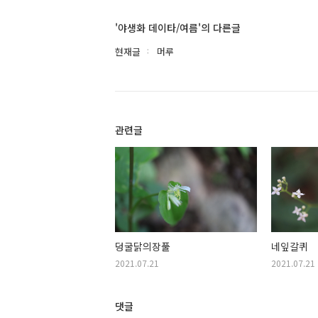
'야생화 데이타/여름'의 다른글
현재글
머루
관련글
덩굴닭의장풀
네잎갈퀴
2021.07.21
2021.07.21
댓글