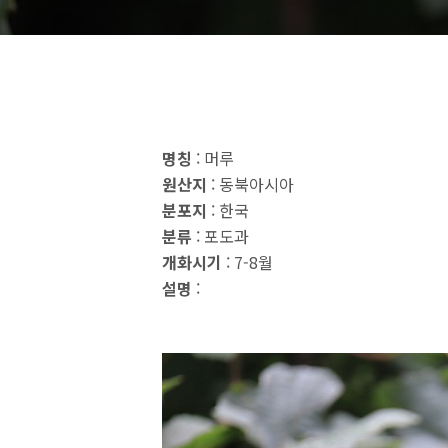
명칭
: 머루
원산지
: 동북아시아
분포지
: 한국
분류
: 포도과
개화시기
: 7-8월
설명
: