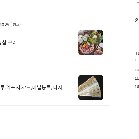
윤
64025
광고
겹살 구이
T
",
10
1
투,약포지,챠트,비닐봉투, 디자
1
C