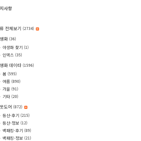
지사항
류 전체보기
(2734)
야생화
(36)
야생화 찾기
(1)
인덱스
(35)
생화 데이타
(1596)
봄
(595)
여름
(890)
가을
(91)
기타
(20)
웃도어
(872)
등산-후기
(215)
등산-정보
(12)
백패킹-후기
(89)
백패킹-정보
(21)