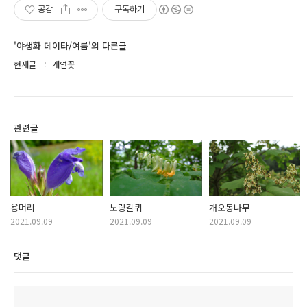
공감
구독하기
'야생화 데이타/여름'의 다른글
현재글
개연꽃
관련글
용머리
노랑갈퀴
개오동나무
2021.09.09
2021.09.09
2021.09.09
댓글