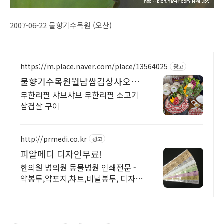
2007-06-22 물향기수목원 (오산)
https://m.place.naver.com/place/13564025
광고
물향기수목원월남쌈김상사오산
점
무한리필 샤브샤브 무한리필 소고기
삼겹살 구이
http://prmedi.co.kr
광고
피알메디 디자인무료!
한의원 병의원 동물병원 인쇄전문 -
약봉투,약포지,챠트,비닐봉투, 디자인
무료!