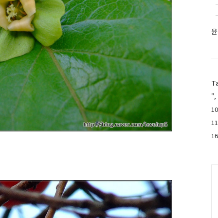
윤
T
",
10
1
1
C