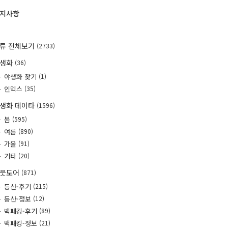
지사항
류 전체보기
(2733)
야생화
(36)
야생화 찾기
(1)
인덱스
(35)
생화 데이타
(1596)
봄
(595)
여름
(890)
가을
(91)
기타
(20)
웃도어
(871)
등산-후기
(215)
등산-정보
(12)
백패킹-후기
(89)
백패킹-정보
(21)