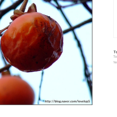
방
T
To
문
자
Ye
수