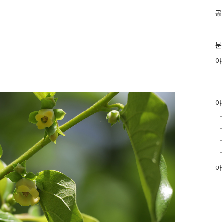
공
분
야
아