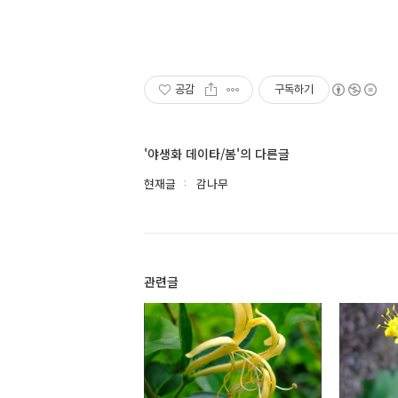
공감
구독하기
'야생화 데이타/봄'의 다른글
현재글
감나무
관련글