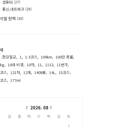
컴퓨터
(27)
통신,네트워크
(26)
석열 탄핵
(30)
ag
.한강철교,
1,
1-3코스,
100km,
100만 촛불,
kg,
10대 비경,
10차,
11,
1132,
11번가,
1코스,
121차,
12개,
1408봉,
14L,
15코스,
6코스,
177ml,
alendar
2026. 08
일
월
화
수
목
금
토
1