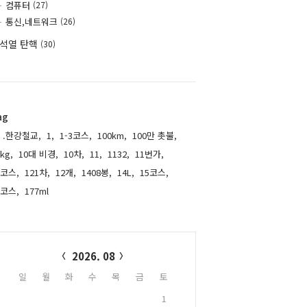
컴퓨터
(27)
통신,네트워크
(26)
석열 탄핵
(30)
ag
.한강철교,
1,
1-3코스,
100km,
100만 촛불,
kg,
10대 비경,
10차,
11,
1132,
11번가,
1코스,
121차,
12개,
1408봉,
14L,
15코스,
6코스,
177ml,
alendar
2026. 08
일
월
화
수
목
금
토
1