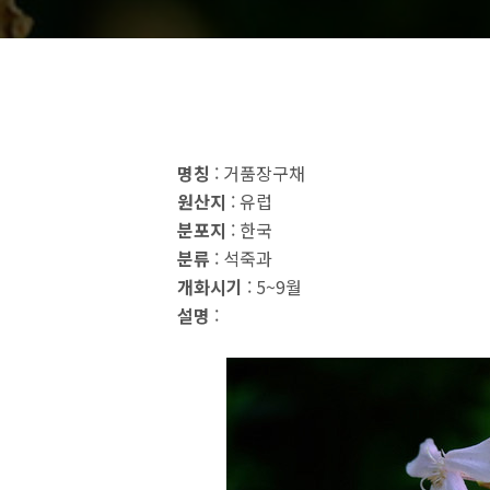
명칭
: 거품장구채
원산지
: 유럽
분포지
: 한국
분류
: 석죽과
개화시기
: 5~9월
설명
: