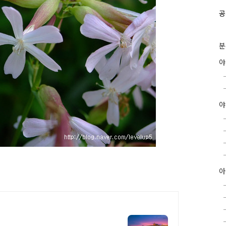
공
분
야
아