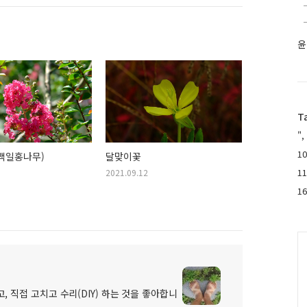
윤
T
",
10
백일홍나무)
달맞이꽃
1
2021.09.12
1
C
, 직접 고치고 수리(DIY) 하는 것을 좋아합니