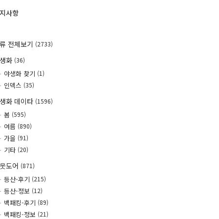
지사항
류 전체보기
(2733)
야생화
(36)
야생화 찾기
(1)
인덱스
(35)
생화 데이타
(1596)
봄
(595)
여름
(890)
가을
(91)
기타
(20)
웃도어
(871)
등산-후기
(215)
등산-정보
(12)
백패킹-후기
(89)
백패킹-정보
(21)