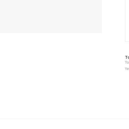
방
T
To
문
자
Ye
수