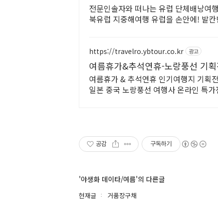
전문인솔자와 떠나는 유럽 단체배낭여행
북유럽 지중해여행 유럽을 손안에! 발칸
유럽 세미팩제공
https://travelro.ybtour.co.kr
광고
여름휴가&추석연휴-노랑풍선 기획
여름휴가 & 추석연휴 인기여행지 기획전
일본 중국 노랑풍선 여행사 온라인 특가
공감
구독하기
'야생화 데이타/여름'의 다른글
현재글
거품장구채