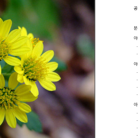
공
분
야
아