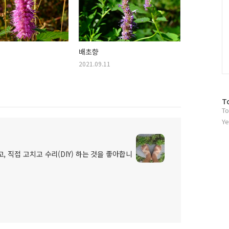
배초향
2021.09.11
방
T
To
문
자
Ye
수
, 직접 고치고 수리(DIY) 하는 것을 좋아합니