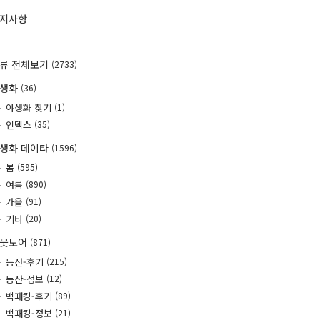
지사항
류 전체보기
(2733)
야생화
(36)
야생화 찾기
(1)
인덱스
(35)
생화 데이타
(1596)
봄
(595)
여름
(890)
가을
(91)
기타
(20)
웃도어
(871)
등산-후기
(215)
등산-정보
(12)
백패킹-후기
(89)
백패킹-정보
(21)