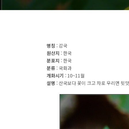
명칭
: 감국
원산지
: 한국
분포지
: 한국
분류
: 국화과
개화시기
: 10~11월
설명
: 산국보다 꽃이 크고 차로 우리면 뒷