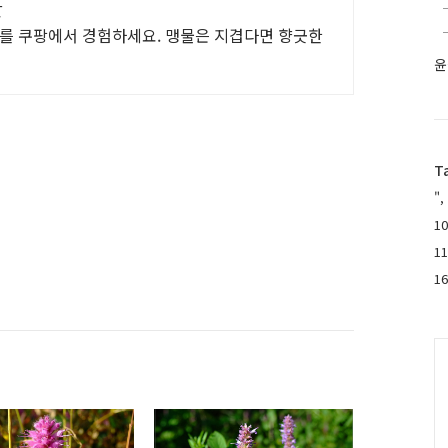
간
미를 쿠팡에서 경험하세요. 맹물은 지겹다면 향긋한
윤
T
",
10
1
1
C