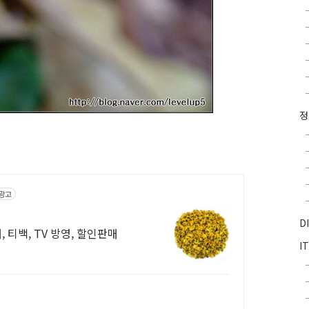
광고
D
국화베개, 티백, TV 방영, 할인판매
I