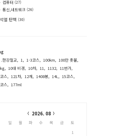
컴퓨터
(27)
통신,네트워크
(26)
석열 탄핵
(30)
ag
.한강철교,
1,
1-3코스,
100km,
100만 촛불,
kg,
10대 비경,
10차,
11,
1132,
11번가,
1코스,
121차,
12개,
1408봉,
14L,
15코스,
6코스,
177ml,
alendar
2026. 08
일
월
화
수
목
금
토
1