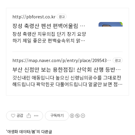
http://pbforest.co.kr
광고
장성 축령산 펜션 편백어울림 산
속, 숲속 휴양
장성 축령산 치유의집 단기 장기 요양
하기 제일 좋은곳 편백숲속위치 맑은
계곡
https://map.naver.com/p/entry/place/20954329
광고
92
부산 신점만 보는 용한점집! 산악회 산행 등반
정상등정
갓신내린 애동입니다 높으신 신령님의공수를 그대로전
해드립니다 꽉막힌곳 다풀어드립니다 얼굴만 보면 점사
가 나옵니다 향만 켜주세요 신의 말씀을 그대로 전해 드
리겠습니다
공감
구독하기
'야생화 데이타/봄'의 다른글