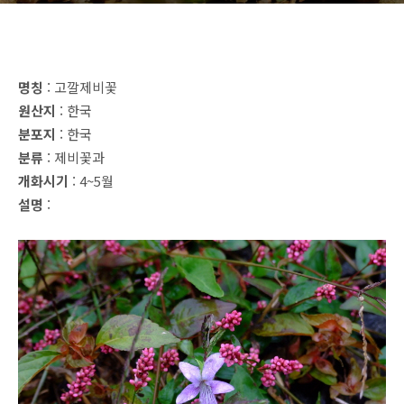
명칭
: 고깔제비꽃
원산지
: 한국
분포지
: 한국
분류
: 제비꽃과
개화시기
: 4~5월
설명
: