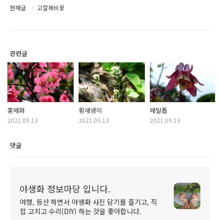
현재글
고깔제비꽃
관련글
홍매화
황새냉이
매발톱
2021.09.13
2021.09.13
2021.09.13
댓글
야생화 정보마당 입니다.
여행, 등산 하면서 야생화 사진 담기를 즐기고, 직
접 고치고 수리(DIY) 하는 것을 좋아합니다.