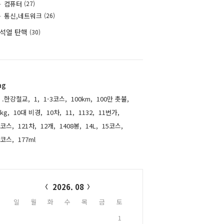
컴퓨터
(27)
통신,네트워크
(26)
석열 탄핵
(30)
ag
.한강철교,
1,
1-3코스,
100km,
100만 촛불,
kg,
10대 비경,
10차,
11,
1132,
11번가,
1코스,
121차,
12개,
1408봉,
14L,
15코스,
6코스,
177ml,
alendar
2026. 08
일
월
화
수
목
금
토
1