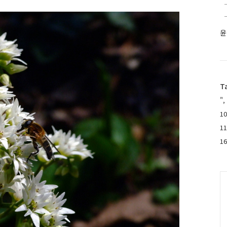
윤
T
",
10
1
1
C