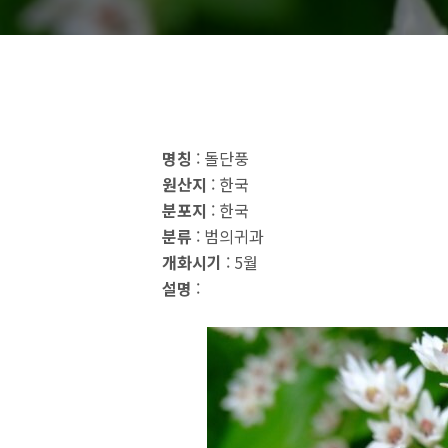
명칭
: 돌단풍
원산지
: 한국
분포지
: 한국
분류
: 범의귀과
개화시기
: 5월
설명
: