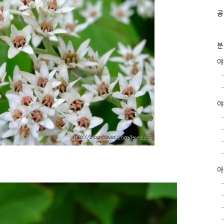
공
분
야
아