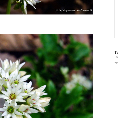
방
T
To
문
자
Ye
수