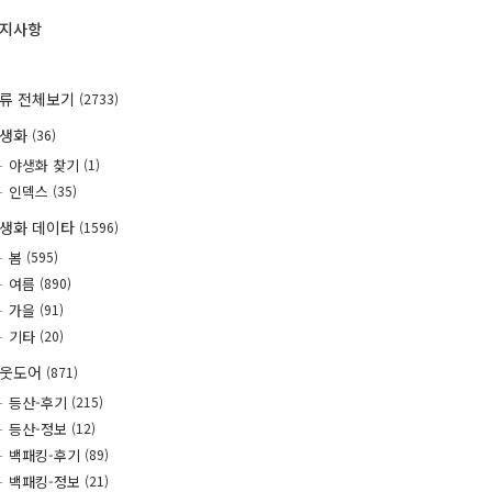
지사항
류 전체보기
(2733)
야생화
(36)
야생화 찾기
(1)
인덱스
(35)
생화 데이타
(1596)
봄
(595)
여름
(890)
가을
(91)
기타
(20)
웃도어
(871)
등산-후기
(215)
등산-정보
(12)
백패킹-후기
(89)
백패킹-정보
(21)