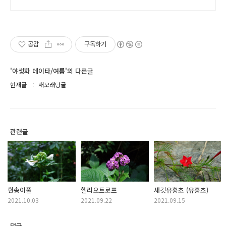
가 나옵니다 향만 켜주세요 신의 말씀을 그대로 전해 드
리겠습니다
공감
구독하기
'야생화 데이타/여름'의 다른글
현재글
새모래덩굴
관련글
흰송이풀
헬리오트로프
새깃유홍초 (유홍초)
2021.10.03
2021.09.22
2021.09.15
댓글