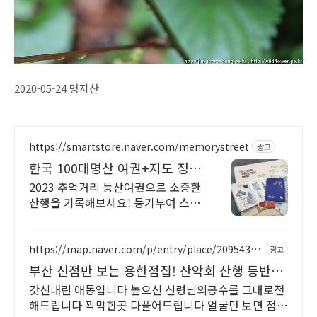
2020-05-24 명지산
https://smartstore.naver.com/memorystreet
광고
한국 100대명산 여권+지도 정상
석 등산여권 스탬프
2023 추억거리 등산여권으로 소중한
산행을 기록해보세요! 동기부여 스탬
프 인증 등산에 진심이라면 하나씩은
꼭 가지고 싶은 등산필수템! 등산러에
게 선물을 해보세요
https://map.naver.com/p/entry/place/20954329
광고
92
부산 신점만 보는 용한점집! 산악회 산행 등반
정상등정
갓신내린 애동입니다 높으신 신령님의공수를 그대로전
해드립니다 꽉막힌곳 다풀어드립니다 얼굴만 보면 점사