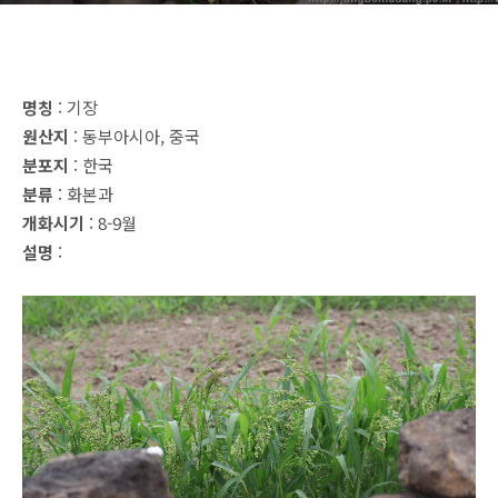
명칭
: 기장
원산지
: 동부아시아, 중국
분포지
: 한국
분류
: 화본과
개화시기
: 8-9월
설명
: