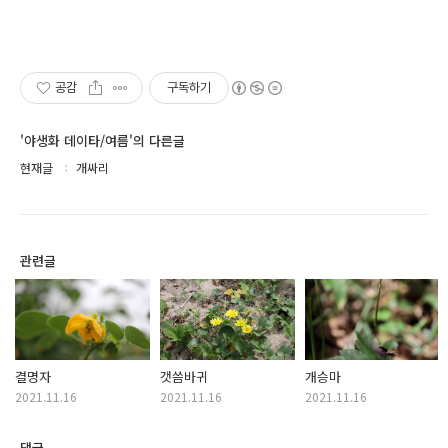
공감
구독하기
'야생화 데이타/여름'의 다른글
현재글
개싸리
관련글
결명자
갯씀바귀
개승마
2021.11.16
2021.11.16
2021.11.16
댓글