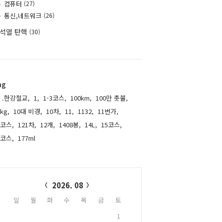
컴퓨터
(27)
통신,네트워크
(26)
석열 탄핵
(30)
ag
.한강철교,
1,
1-3코스,
100km,
100만 촛불,
kg,
10대 비경,
10차,
11,
1132,
11번가,
1코스,
121차,
12개,
1408봉,
14L,
15코스,
6코스,
177ml,
alendar
2026. 08
일
월
화
수
목
금
토
1