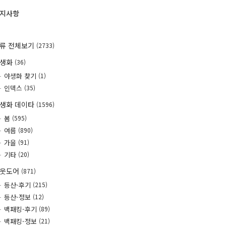
지사항
류 전체보기
(2733)
야생화
(36)
야생화 찾기
(1)
인덱스
(35)
생화 데이타
(1596)
봄
(595)
여름
(890)
가을
(91)
기타
(20)
웃도어
(871)
등산-후기
(215)
등산-정보
(12)
백패킹-후기
(89)
백패킹-정보
(21)