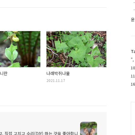
윤
T
",
10
니란
나래박쥐나물
1
2021.11.17
1
C
, 직접 고치고 수리(DIY) 하는 것을 좋아합니