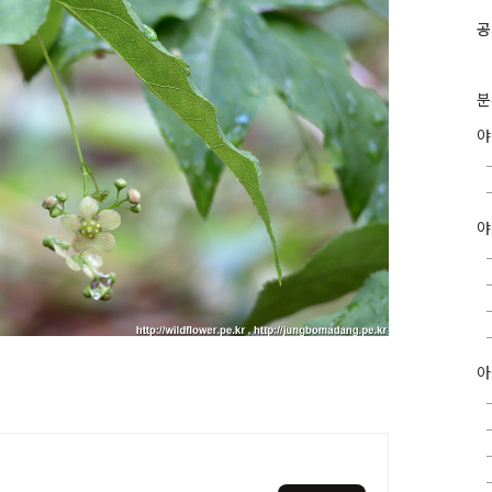
공
분
야
아