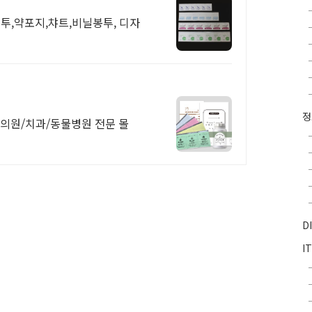
투,약포지,챠트,비닐봉투, 디자
 한의원/치과/동물병원 전문 몰
D
I