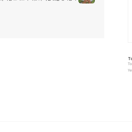
방
T
To
문
자
Ye
수