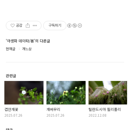
공감
구독하기
'야생화 데이타/봄'의 다른글
현재글
개느삼
관련글
겹안개꽃
개버무리
틸란드시아 필리폴리
2025.07.26
2025.07.26
2022.12.08
댓글