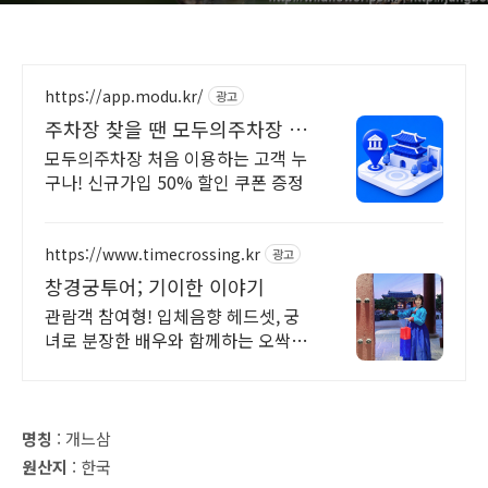
https://app.modu.kr/
광고
주차장 찾을 땐 모두의주차장 주
차장 검색은 모두의주차장
모두의주차장 처음 이용하는 고객 누
구나! 신규가입 50% 할인 쿠폰 증정
https://www.timecrossing.kr
광고
창경궁투어; 기이한 이야기
관람객 참여형! 입체음향 헤드셋, 궁
녀로 분장한 배우와 함께하는 오싹한
시간여행
명칭
: 개느삼
원산지
: 한국