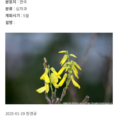
분포지
: 한국
분류
: 십자과
개화시기
: 5월
설명
:
2025-01-29 창경궁