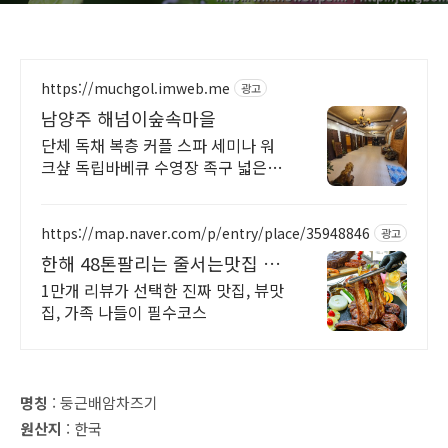
https://muchgol.imweb.me
광고
남양주 해넘이숲속마을
단체 독채 복층 커플 스파 세미나 워
크샾 독립바베큐 수영장 족구 넓은정
원
https://map.naver.com/p/entry/place/35948846
광고
한해 48톤팔리는 줄서는맛집 뷰
맛집 대디스바베큐
1만개 리뷰가 선택한 진짜 맛집, 뷰맛
집, 가족 나들이 필수코스
명칭
: 둥근배암차즈기
원산지
: 한국