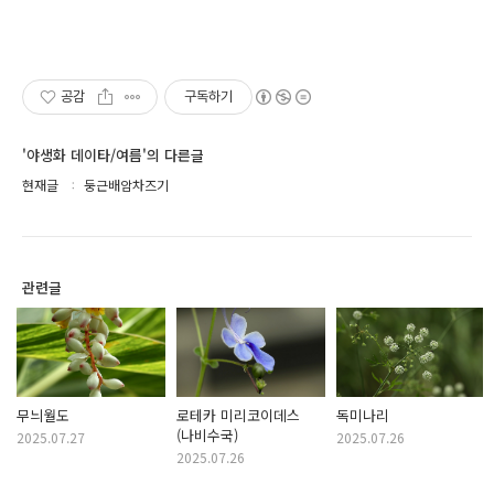
공감
구독하기
'야생화 데이타/여름'의 다른글
현재글
둥근배암차즈기
관련글
무늬월도
로테카 미리코이데스
독미나리
(나비수국)
2025.07.27
2025.07.26
2025.07.26