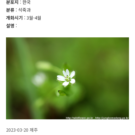
분포지
: 한국
분류
: 석죽과
개화시기
: 3월-4월
설명
:
2023-03-20 제주