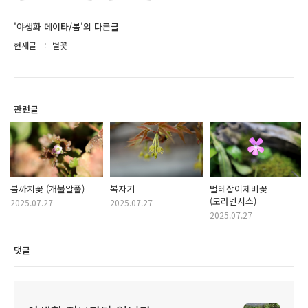
'야생화 데이타/봄'의 다른글
현재글
별꽃
관련글
봄까치꽃 (개불알풀)
복자기
벌레잡이제비꽃
(모라넨시스)
2025.07.27
2025.07.27
2025.07.27
댓글