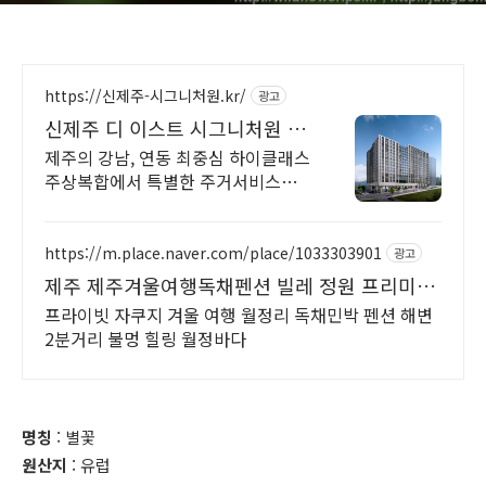
https://신제주-시그니처원.kr/
광고
신제주 디 이스트 시그니처원 대
표홈페이지
제주의 강남, 연동 최중심 하이클래스
주상복합에서 특별한 주거서비스를
만나보세요.
https://m.place.naver.com/place/1033303901
광고
제주 제주겨울여행독채펜션 빌레 정원 프리미엄
독채펜션
프라이빗 자쿠지 겨울 여행 월정리 독채민박 펜션 해변
2분거리 불멍 힐링 월정바다
명칭
: 별꽃
원산지
: 유럽