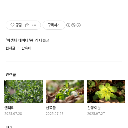
공감
구독하기
'야생화 데이타/봄'의 다른글
현재글
산옥매
관련글
샐러리
산쪽풀
산괭이눈
2025.07.28
2025.07.28
2025.07.27
댓글