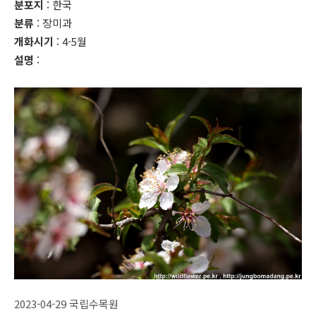
분포지
: 한국
분류
: 장미과
개화시기
: 4-5월
설명
:
2023-04-29 국립수목원