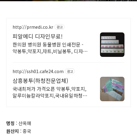
http://prmedi.co.kr
광고
피알메디 디자인무료!
한의원 병의원 동물병원 인쇄전문 -
약봉투,약포지,챠트,비닐봉투, 디자인
무료!
http://ssh01.cafe24.com
광고
삼흥봉투(하청전문업체)
국내최저가 가격오픈 약봉투,약포지,
알루미늄칼라약포지,국내유일하청전
문업체,공장특가
명칭
: 산옥매
원산지
: 중국