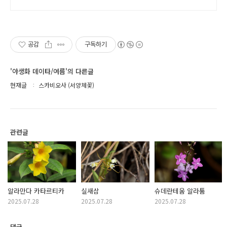
공감
구독하기
'야생화 데이타/여름'의 다른글
현재글
스카비오사 (서양체꽃)
관련글
알라만다 카타르티카
실새삼
슈데란테움 알라툼
2025.07.28
2025.07.28
2025.07.28
댓글