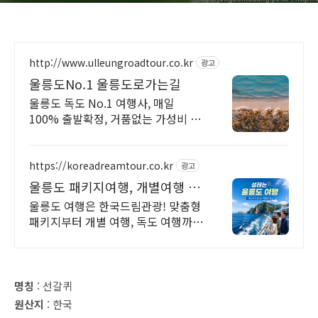
http://www.ulleungroadtour.co.kr
광고
울릉도No.1 울릉도로가는길
울릉도 독도 No.1 여행사, 매일
100% 출발확정, 거품없는 가성비 패
키지상품
https://koreadreamtour.co.kr
광고
울릉도 패키지여행, 개별여행 울
릉도 전문 직판 여행사
울릉도 여행은 한국드림관광! 맞춤형
패키지부터 개별 여행, 독도 여행까지
울릉도 전문 직판 여행사
명칭
: 선갈퀴
원산지
: 한국