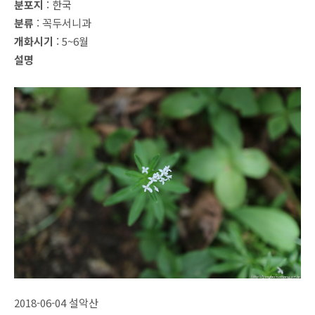
분포지
: 한국
분류
: 꼭두서니과
개화시기
: 5~6월
설명
2018-06-04 설악산