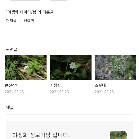
'야생화 데이타/봄'의 다른글
현재글
선갈퀴
관련글
큰산장대
기생꽃
조릿대
2021.08.23
2021.08.23
2021.08.23
댓글
야생화 정보마당 입니다.