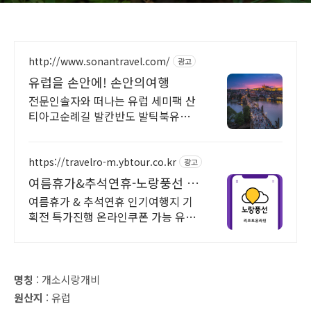
http://www.sonantravel.com/
광고
유럽을 손안에! 손안의여행
전문인솔자와 떠나는 유럽 세미팩 산
티아고순례길 발칸반도 발틱북유럽
지중해지역 유럽을 손안에! 발칸반도
북유럽 지중해 남부유럽 동유럽 세미
팩제공
https://travelro-m.ybtour.co.kr
광고
여름휴가&추석연휴-노랑풍선 기
획전 특가 진행
여름휴가 & 추석연휴 인기여행지 기
획전 특가진행 온라인쿠폰 가능 유럽
일본 중국 노랑풍선 여행사 온라인 특
가전
명칭
: 개소시랑개비
원산지
: 유럽