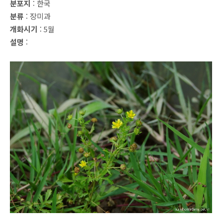
분포지
: 한국
분류
: 장미과
개화시기
: 5월
설명
: