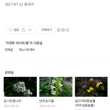
2017-07-11 관곡지
공감
구독하기
'야생화 데이타/봄'의 다른글
현재글
개소시랑개비
관련글
갈기조팝나무
만주송이풀
킬리아타좁쌀풀
(자주잎좁쌀풀)
2021.08.24
2021.08.24