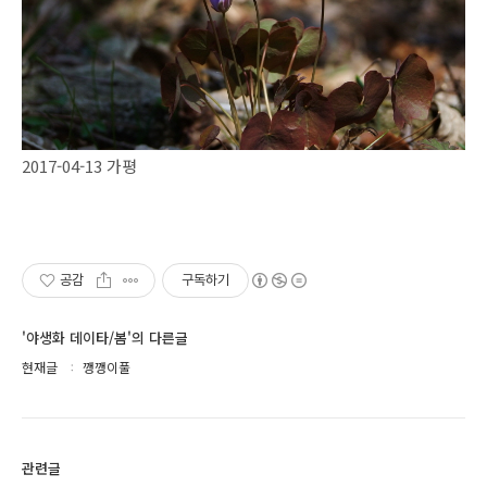
2017-04-13 가평
공감
구독하기
'야생화 데이타/봄'의 다른글
현재글
깽깽이풀
관련글