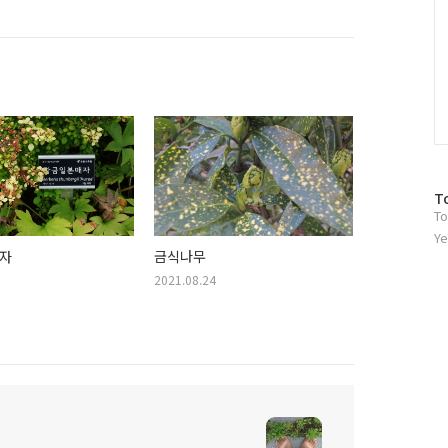
방
T
To
문
자
Ye
자
금식나무
수
2021.08.24