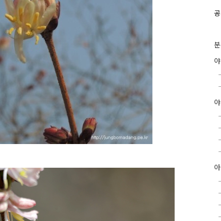
공
분
야
아