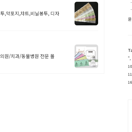
투,약포지,챠트,비닐봉투, 디자
윤
T
 한의원/치과/동물병원 전문 몰
",
10
1
1
C