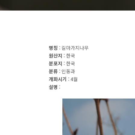
명칭
: 길마가지나무
원산지
: 한국
분포지
: 한국
분류
: 인동과
개화시기
: 4월
설명
: