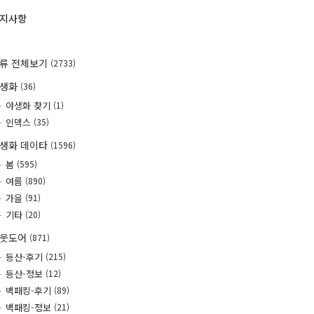
지사항
류 전체보기
(2733)
야생화
(36)
야생화 찾기
(1)
인덱스
(35)
생화 데이타
(1596)
봄
(595)
여름
(890)
가을
(91)
기타
(20)
웃도어
(871)
등산-후기
(215)
등산-정보
(12)
백패킹-후기
(89)
백패킹-정보
(21)