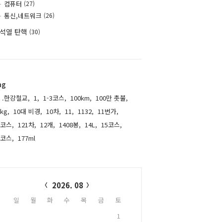
컴퓨터
(27)
통신,네트워크
(26)
석열 탄핵
(30)
ag
.한강철교,
1,
1-3코스,
100km,
100만 촛불,
kg,
10대 비경,
10차,
11,
1132,
11번가,
1코스,
121차,
12개,
1408봉,
14L,
15코스,
6코스,
177ml,
alendar
2026. 08
일
월
화
수
목
금
토
1