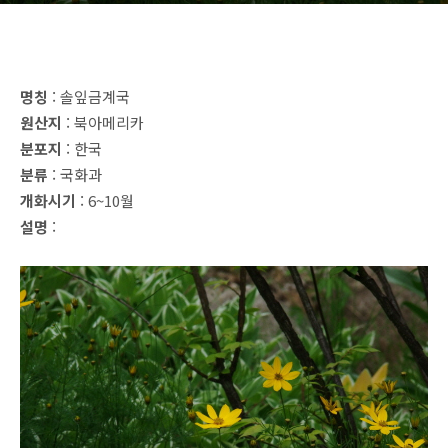
명칭
: 솔잎금계국
원산지
: 북아메리카
분포지
: 한국
분류
: 국화과
개화시기
: 6~10월
설명
: