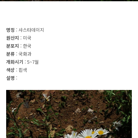
명칭
: 샤스타데이지
원산지
: 미국
분포지
: 한국
분류
: 국화과
개화시기
: 5~7월
색상
: 흰색
설명
: