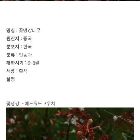
명칭
: 꽃댕강나무
원산지
: 중국
분포지
: 한국
분류
: 인동과
개화시기
: 6~8월
색상
: 흰색
설명
꽃댕강 - 에드워드고우쳐