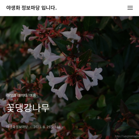
야생화 정보마당 입니다.
야생화 데이타/여름
꽃댕강나무
야생화정보마당
2021. 8. 29. 20:13