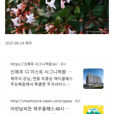
2015-06-19 제주
https://신제주-시그니처원.kr/
광고
신제주 디 이스트 시그니처원 대
표홈페이지
제주의 강남, 연동 최중심 하이클래스
주상복합에서 특별한 주거서비스를
만나보세요.
http://smartstore.naver.com/vpass
광고
어떤날씨든 제주올패스48시간