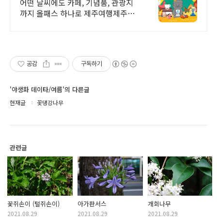
제주 여행의 끝판왕!
어떤 날씨에도 카페, 기념품, 관광지
까지 올패스 하나로 제주여행제주제
주
공감
구독하기
'야생화 데이타/여름'의 다른글
현재글
꽃댕강나무
관련글
꽃쥐손이 (털쥐손이)
아가판서스
개회나무
2021.08.29
2021.08.29
2021.08.29