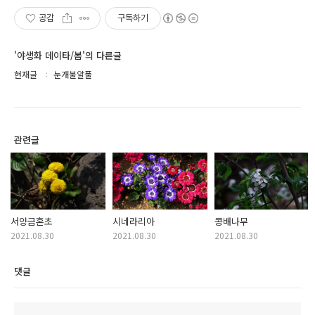
공감
구독하기
'야생화 데이타/봄'의 다른글
현재글
눈개불알풀
관련글
서양금혼초
시네라리아
콩배나무
2021.08.30
2021.08.30
2021.08.30
댓글