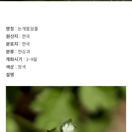
명칭
: 눈개불알풀
원산지
: 한국
분포지
: 한국
분류
: 현삼과
개화시기
: 3~9월
색상
: 청색
설명