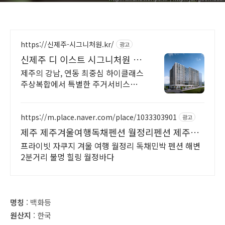
https://신제주-시그니처원.kr/
광고
신제주 디 이스트 시그니처원 대
표홈페이지
제주의 강남, 연동 최중심 하이클래스
주상복합에서 특별한 주거서비스를
만나보세요.
https://m.place.naver.com/place/1033303901
광고
제주 제주겨울여행독채펜션 월정리펜션 제주감
성 독채공간
프라이빗 자쿠지 겨울 여행 월정리 독채민박 펜션 해변
2분거리 불멍 힐링 월정바다
명칭
: 백화등
원산지
: 한국