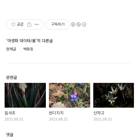
공감
구독하기
'야생화 데이타/봄'의 다른글
현재글
백화등
관련글
밀사초
반디지치
산자고
2021.08.31
2021.08.31
2021.08.31
댓글