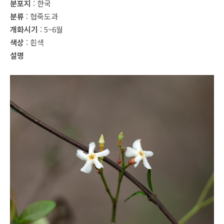
분포지
: 한국
분류
: 협죽도과
개화시기
: 5~6월
색상
: 흰색
설명