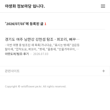
야생화 정보마당 입니다.
2026/07/03
1
경기도 여주 남한강 강천섬 탐조 - 꾀꼬리, 뻐꾸
기, 쇠제비갈매기, 후투티, 흰목물떼새 (2026-07-
- 이번 여행 중 탐조된 새 목록(가나다순, *표시는 텃새)*검은등
02)
할미새, *깝작도요, 꾀꼬리, *멧새, *물총새, *민물가마우지, 뻐
꾸기, 쇠제비갈매기, *왜가리, *중대백로, *황조롱이, 후투티, 흰
아웃도어/탐조-후기
2026.07.03
목물때새, *흰뺨검둥오리 : 14종 장마가 시작되었습니다.다행히
비가 내리지 않는 시간에 살포시 다녀오기로 합니다. 등갈퀴나물
흰뺨검둥오리 - 성조, 어린새. 크롭 사진입니다. 어미와 어린새 7
마리가 옹기 종기 모여 있습니다. 흰뺨검둥오리 - 성조, 어린새.
관련사이트
크롭 사진입니다. 부지런히 어딘가로 이동중인 흰뺨검둥오리 가
족들. 꾀꼬리 - 암컷. 크롭 사진입니다. 검은등할미새 - 어린새.
크롭 사진입니다. 검은등할미새 - 크롭 사진입니다. 물총새 - 어
Copyright © wildflower.pe.kr. All rights reserved.
린새. 크롭 사진입니다. 뻐꾸기 - 크롭 사진입니다. 뻐꾸기..