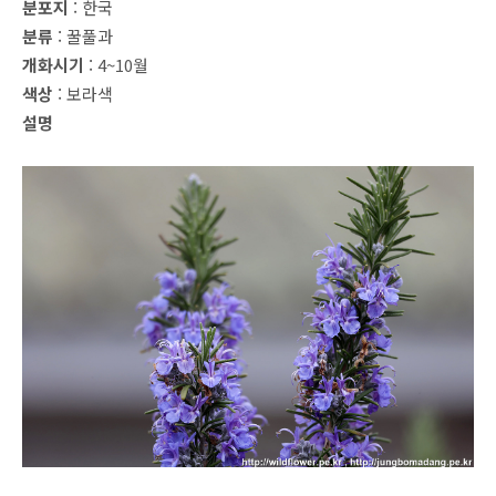
분포지
: 한국
분류
: 꿀풀과
개화시기
: 4~10월
색상
: 보라색
설명