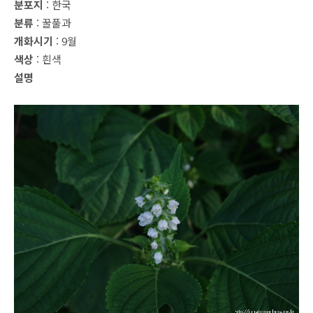
분포지
: 한국
분류
: 꿀풀과
개화시기
: 9월
색상
: 흰색
설명