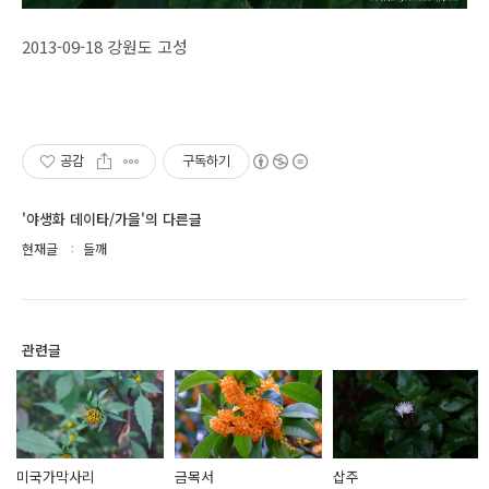
2013-09-18 강원도 고성
공감
구독하기
'야생화 데이타/가을'의 다른글
현재글
들깨
관련글
미국가막사리
금목서
삽주