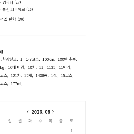
컴퓨터
(27)
통신,네트워크
(26)
석열 탄핵
(30)
ag
.한강철교,
1,
1-3코스,
100km,
100만 촛불,
kg,
10대 비경,
10차,
11,
1132,
11번가,
1코스,
121차,
12개,
1408봉,
14L,
15코스,
6코스,
177ml,
alendar
2026. 08
일
월
화
수
목
금
토
1