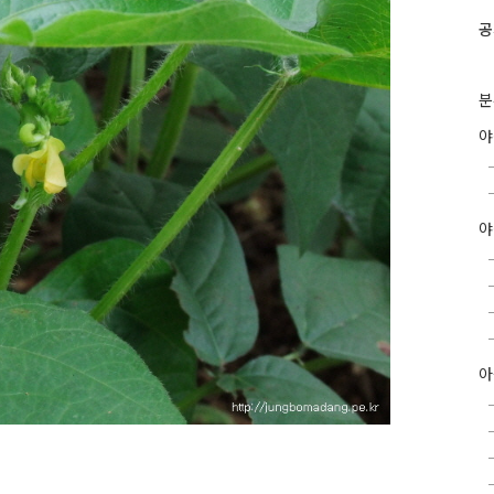
공
분
야
아