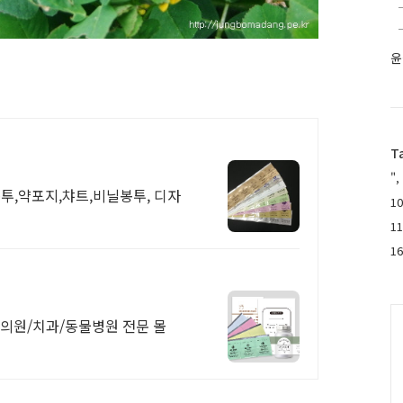
윤
T
",
투,약포지,챠트,비닐봉투, 디자
10
1
1
C
 한의원/치과/동물병원 전문 몰