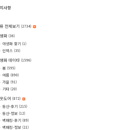
지사항
류 전체보기
(2734)
야생화
(36)
야생화 찾기
(1)
인덱스
(35)
생화 데이타
(1596)
봄
(595)
여름
(890)
가을
(91)
기타
(20)
웃도어
(872)
등산-후기
(215)
등산-정보
(12)
백패킹-후기
(89)
백패킹-정보
(21)