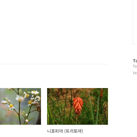
방
T
To
문
자
Ye
수
니포피아 (트리토마)