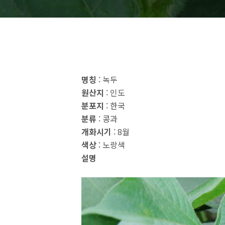
명칭
: 녹두
원산지
: 인도
분포지
: 한국
분류
: 콩과
개화시기
: 8월
색상
: 노랑색
설명