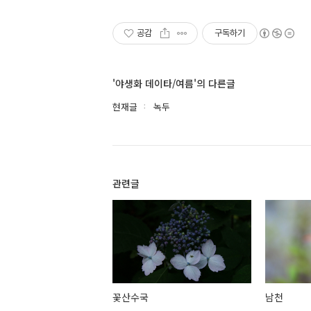
공감
구독하기
'야생화 데이타/여름'의 다른글
현재글
녹두
관련글
꽃산수국
남천