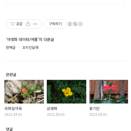
공감
구독하기
'야생화 데이타/여름'의 다른글
현재글
꼬리진달래
관련글
국화잎아욱
금영화
꽃기린
2021.09.01
2021.09.01
2021.09.01
댓글