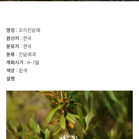
명칭
: 꼬리진달래
원산지
: 한국
분포지
: 한국
분류
: 진달래과
개화시기
: 6~7월
색상
: 흰색
설명