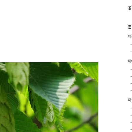
공
분
야
아