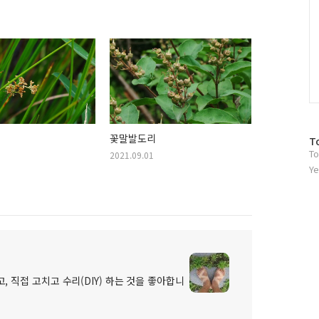
꽃말발도리
방
T
To
문
2021.09.01
자
Ye
수
, 직접 고치고 수리(DIY) 하는 것을 좋아합니