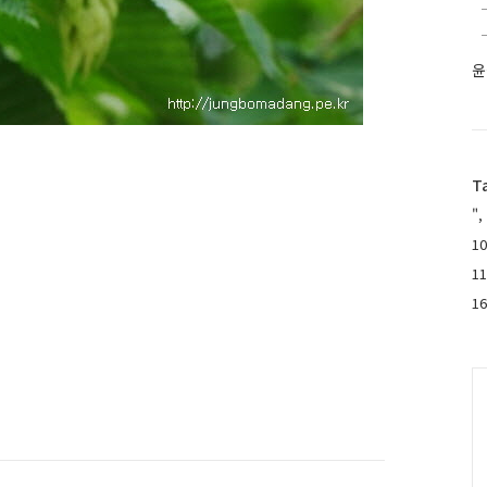
윤
T
",
10
1
1
C