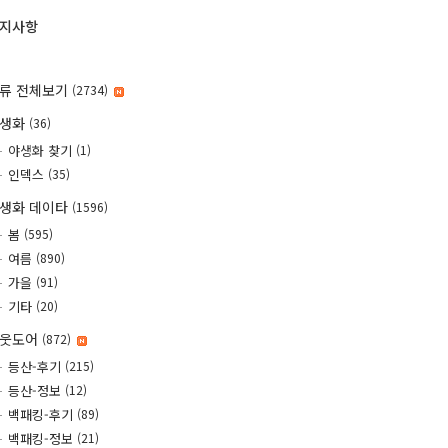
지사항
류 전체보기
(2734)
야생화
(36)
야생화 찾기
(1)
인덱스
(35)
생화 데이타
(1596)
봄
(595)
여름
(890)
가을
(91)
기타
(20)
웃도어
(872)
등산-후기
(215)
등산-정보
(12)
백패킹-후기
(89)
백패킹-정보
(21)