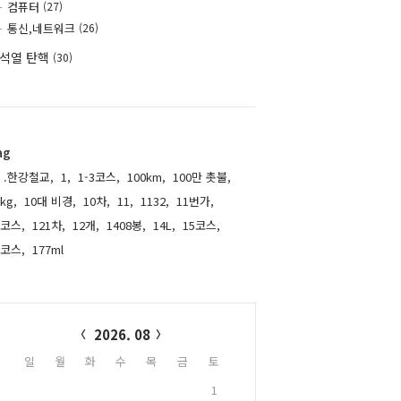
컴퓨터
(27)
통신,네트워크
(26)
석열 탄핵
(30)
ag
.한강철교,
1,
1-3코스,
100km,
100만 촛불,
kg,
10대 비경,
10차,
11,
1132,
11번가,
1코스,
121차,
12개,
1408봉,
14L,
15코스,
6코스,
177ml,
alendar
2026. 08
일
월
화
수
목
금
토
1