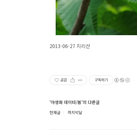
2013-06-27 지리산
공감
구독하기
'야생화 데이타/봄'의 다른글
현재글
까치박달