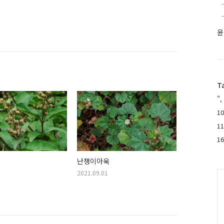
윤
T
",
10
1
1
난쟁이아욱
2021.09.01
C