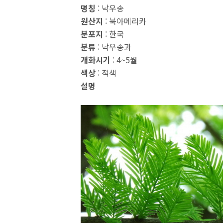
명칭
: 낙우송
원산지
: 북아메리카
분포지
: 한국
분류
: 낙우송과
개화시기
: 4~5월
색상
: 적색
설명