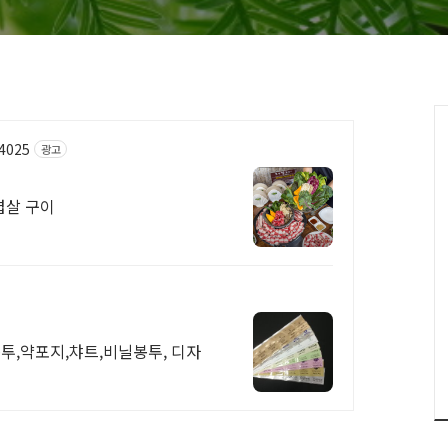
64025
광고
겹살 구이
투,약포지,챠트,비닐봉투, 디자