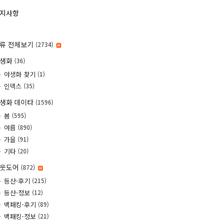
지사항
류 전체보기
(2734)
야생화
(36)
야생화 찾기
(1)
인덱스
(35)
생화 데이타
(1596)
봄
(595)
여름
(890)
가을
(91)
기타
(20)
웃도어
(872)
등산-후기
(215)
등산-정보
(12)
백패킹-후기
(89)
백패킹-정보
(21)