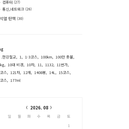
컴퓨터
(27)
통신,네트워크
(26)
석열 탄핵
(30)
ag
.한강철교,
1,
1-3코스,
100km,
100만 촛불,
kg,
10대 비경,
10차,
11,
1132,
11번가,
1코스,
121차,
12개,
1408봉,
14L,
15코스,
6코스,
177ml,
alendar
2026. 08
일
월
화
수
목
금
토
1