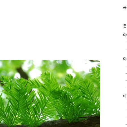
공
분
야
아