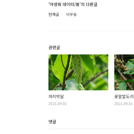
'야생화 데이타/봄'의 다른글
현재글
낙우송
관련글
까치박달
꽃말발도리
2021.09.01
2021.09.01
댓글