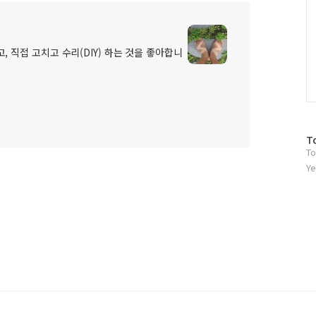
, 직접 고치고 수리(DIY) 하는 것을 좋아합니
방
T
To
문
자
Ye
수