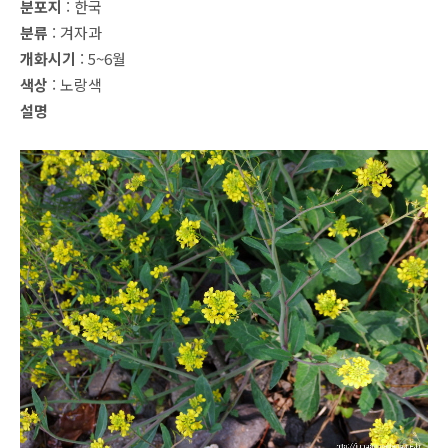
분포지
: 한국
분류
: 겨자과
개화시기
: 5~6월
색상
: 노랑색
설명