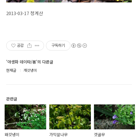
2013-03-17 청계산
공감
구독하기
'야생화 데이타/봄'의 다른글
현재글
개갓냉이
관련글
왜갓냉이
가막살나무
갯골무