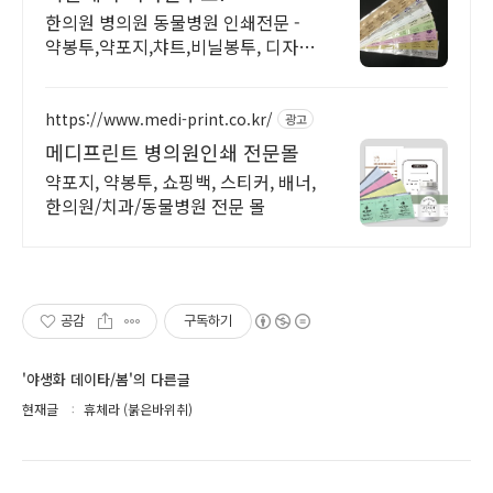
한의원 병의원 동물병원 인쇄전문 -
약봉투,약포지,챠트,비닐봉투, 디자인
무료!
https://www.medi-print.co.kr/
광고
메디프린트 병의원인쇄 전문몰
약포지, 약봉투, 쇼핑백, 스티커, 배너,
한의원/치과/동물병원 전문 몰
공감
구독하기
'야생화 데이타/봄'의 다른글
현재글
휴체라 (붉은바위취)