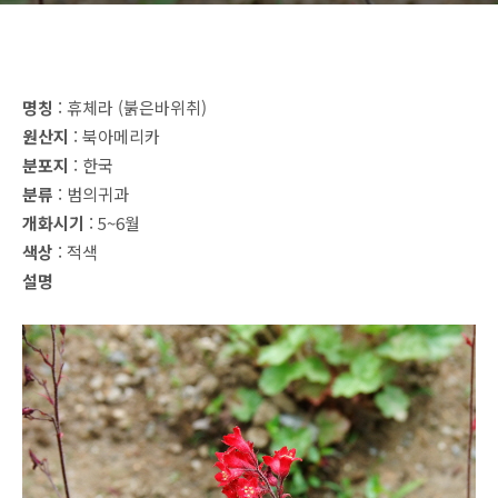
명칭
: 휴체라 (붉은바위취)
원산지
: 북아메리카
분포지
: 한국
분류
: 범의귀과
개화시기
: 5~6월
색상
: 적색
설명