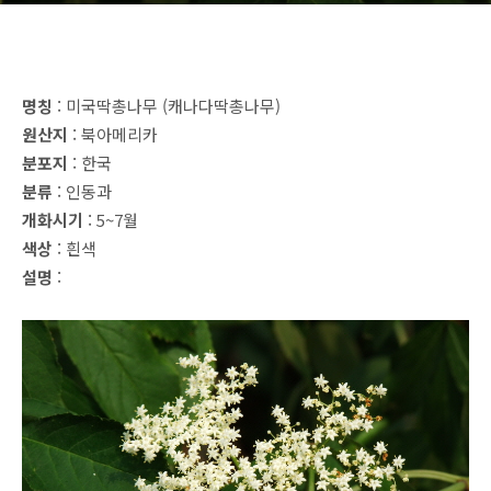
명칭
: 미국딱총나무 (캐나다딱총나무)
원산지
: 북아메리카
분포지
: 한국
분류
: 인동과
개화시기
: 5~7월
색상
: 흰색
설명
: