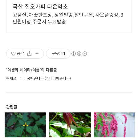
국산 진오가피 다온약초
고품질, 깨끗한포장, 당일발송,할인쿠폰, 사은품증정, 3
만원이상 주문시 무료발송
공감
구독하기
'야생화 데이타/여름'의 다른글
현재글
미국딱총나무 (캐나다딱총나무)
관련글