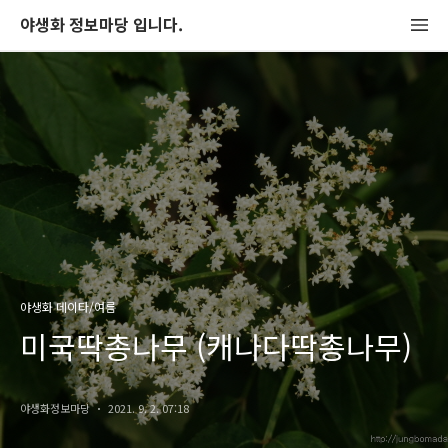
야생화 정보마당 입니다.
야생화 데이타/여름
미국딱총나무 (캐나다딱총나무)
야생화정보마당
2021. 9. 2. 07:18