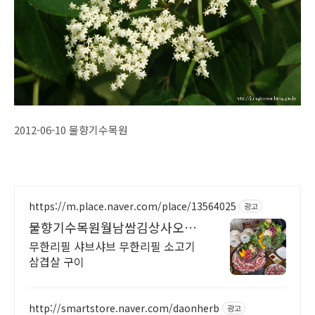
2012-06-10 물향기수목원
https://m.place.naver.com/place/13564025
광고
물향기수목원월남쌈김상사오산
점
무한리필 샤브샤브 무한리필 소고기
삼겹살 구이
http://smartstore.naver.com/daonherb
광고