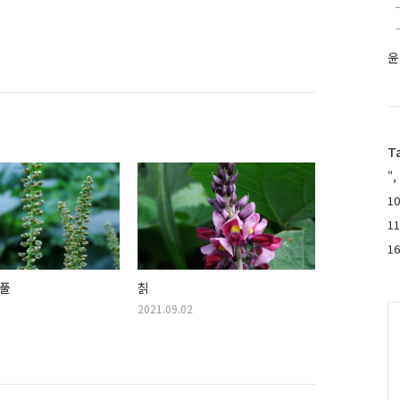
윤
T
",
10
1
1
풀
칡
2021.09.02
C