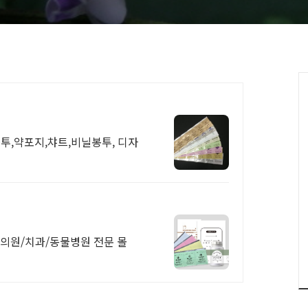
투,약포지,챠트,비닐봉투, 디자
 한의원/치과/동물병원 전문 몰