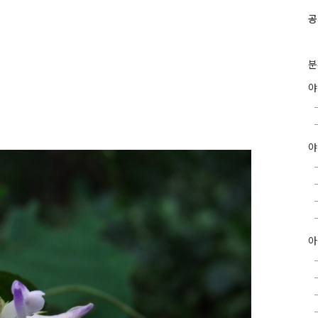
공
분
야
아