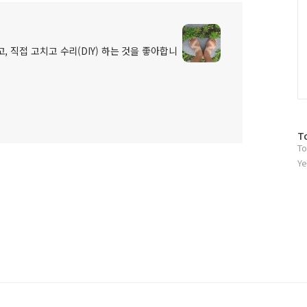
, 직접 고치고 수리(DIY) 하는 것을 좋아합니
방
T
To
문
자
Ye
수