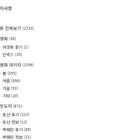
지사항
류 전체보기
(2733)
야생화
(36)
야생화 찾기
(1)
인덱스
(35)
생화 데이타
(1596)
봄
(595)
여름
(890)
가을
(91)
기타
(20)
웃도어
(871)
등산-후기
(215)
등산-정보
(12)
백패킹-후기
(89)
백패킹-정보
(21)