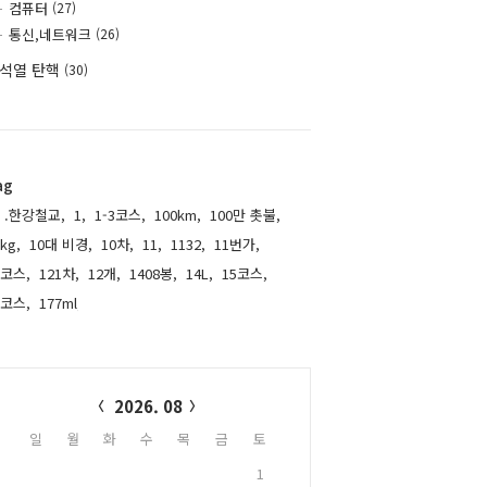
컴퓨터
(27)
통신,네트워크
(26)
석열 탄핵
(30)
ag
.한강철교,
1,
1-3코스,
100km,
100만 촛불,
kg,
10대 비경,
10차,
11,
1132,
11번가,
1코스,
121차,
12개,
1408봉,
14L,
15코스,
6코스,
177ml,
alendar
2026. 08
일
월
화
수
목
금
토
1