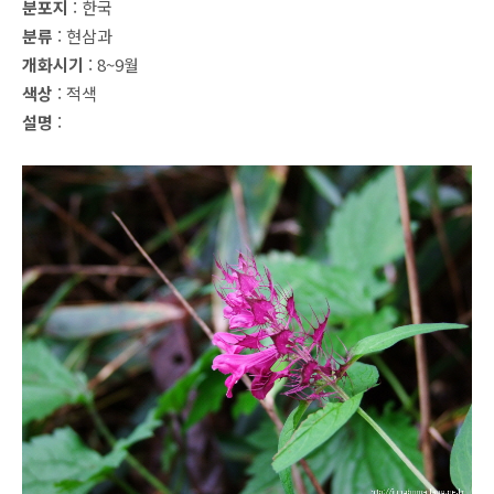
분포지
: 한국
분류
: 현삼과
개화시기
: 8~9월
색상
: 적색
설명
: