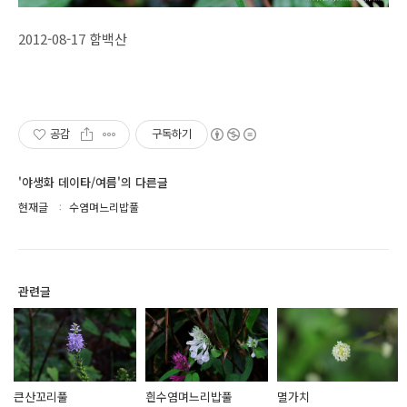
2012-08-17 함백산
공감
구독하기
'야생화 데이타/여름'의 다른글
현재글
수염며느리밥풀
관련글
큰산꼬리풀
흰수염며느리밥풀
멸가치